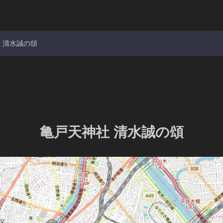
 清水誠の頌
亀戸天神社 清水誠の頌