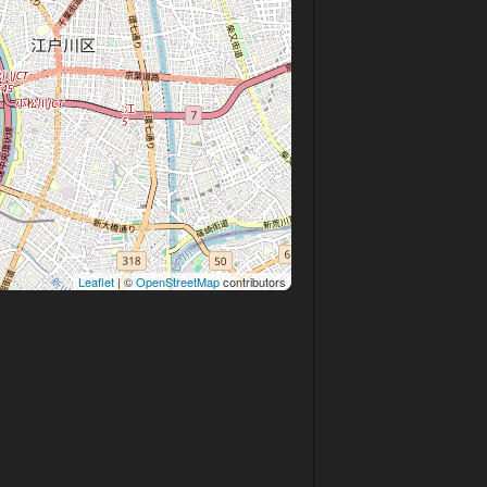
Leaflet
| ©
OpenStreetMap
contributors