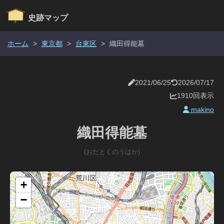
史跡マップ
ホーム
>
東京都
>
台東区
>
織田得能墓
2021/06/25
2026/07/17
1910回表示
makino
織田得能墓
(おだとくのうはか)
+
−