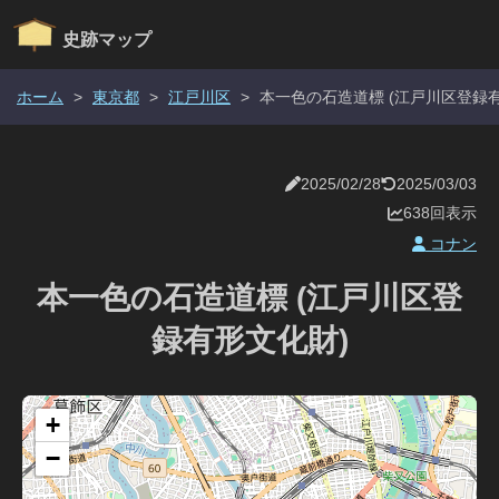
史跡マップ
ホーム
>
東京都
>
江戸川区
>
本一色の石造道標 (江戸川区登録
2025/02/28
2025/03/03
638回表示
コナン
本一色の石造道標 (江戸川区登
録有形文化財)
+
−