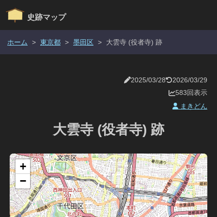
史跡マップ
ホーム
>
東京都
>
墨田区
>
大雲寺 (役者寺) 跡
2025/03/28
2026/03/29
583回表示
まきどん
大雲寺 (役者寺) 跡
+
−