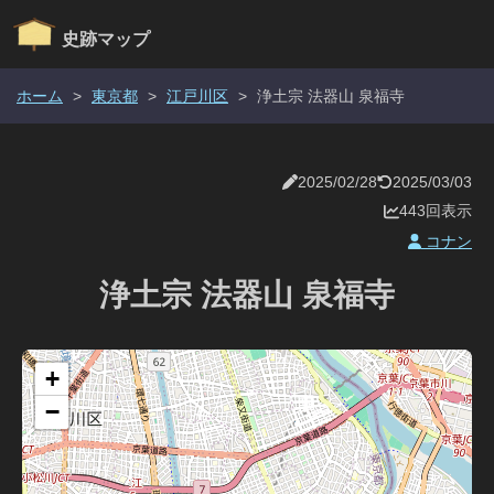
史跡マップ
ホーム
>
東京都
>
江戸川区
>
浄土宗 法器山 泉福寺
2025/02/28
2025/03/03
443回表示
コナン
浄土宗 法器山 泉福寺
+
−