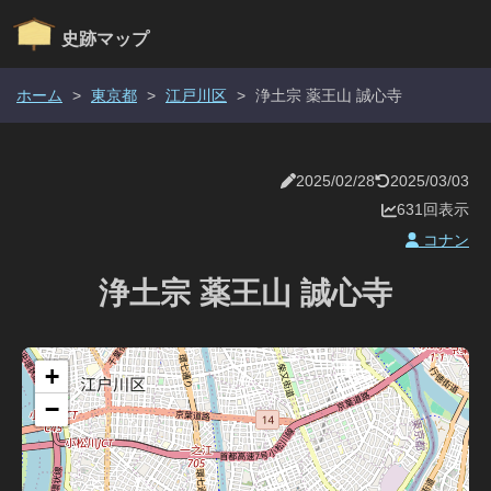
史跡マップ
ホーム
>
東京都
>
江戸川区
>
浄土宗 薬王山 誠心寺
2025/02/28
2025/03/03
631回表示
コナン
浄土宗 薬王山 誠心寺
+
−