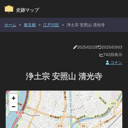
史跡マップ
ホーム
>
東京都
>
江戸川区
>
浄土宗 安照山 清光寺
2025/02/28
2025/03/03
742回表示
コナン
浄土宗 安照山 清光寺
+
−