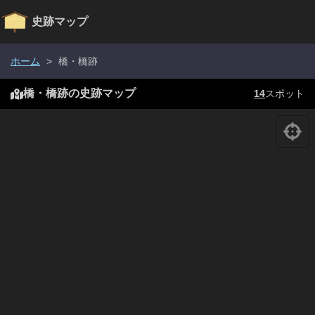
史跡マップ
+
ホーム
>
橋・橋跡
標準
−
衛星写真
OSM
橋・橋跡の史跡マップ
14
スポット
Leaflet
|
地理院タイル
今
戸
橋
跡
御
蔵
橋
跡
五
分