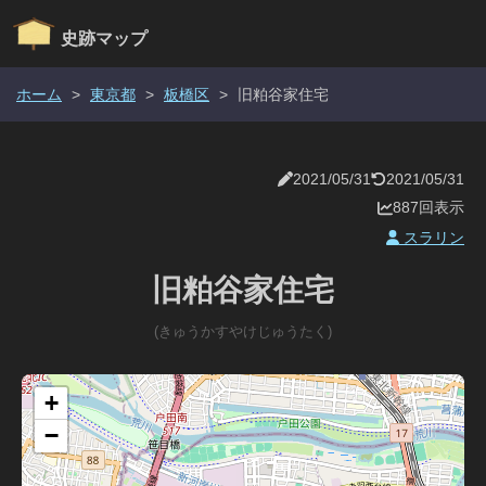
史跡マップ
ホーム
>
東京都
>
板橋区
>
旧粕谷家住宅
2021/05/31
2021/05/31
887回表示
スラリン
旧粕谷家住宅
(きゅうかすやけじゅうたく)
+
−