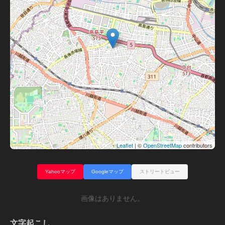
Leaflet
| ©
OpenStreetMap
contributors
Yahooマップ
Googleマップ
ストリートビュー
画像はありません。
文字起こし