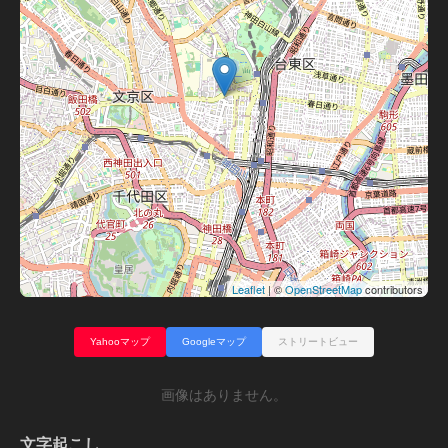
Leaflet
| ©
OpenStreetMap
contributors
Yahooマップ
Googleマップ
ストリートビュー
画像はありません。
文字起こし