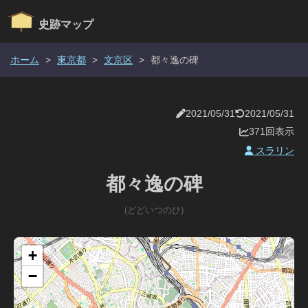
史跡マップ
ホーム
>
東京都
>
文京区
>
都々逸の碑
2021/05/31
2021/05/31
371回表示
スラリン
都々逸の碑
(どどいつのひ)
+
−