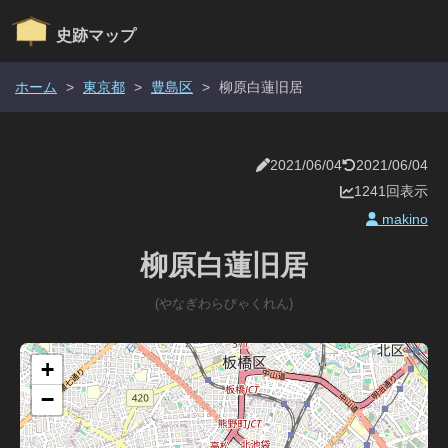
史跡マップ
ホーム
>
東京都
>
豊島区
>
柳原白蓮旧居
2021/06/04
2021/06/04
1241回表示
makino
柳原白蓮旧居
(やなぎわらびゃくれん)
+
−