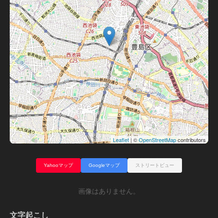
Leaflet
| ©
OpenStreetMap
contributors
Yahooマップ
Googleマップ
ストリートビュー
画像はありません。
文字起こし