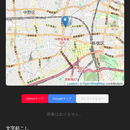
Leaflet
| ©
OpenStreetMap
contributors
Yahooマップ
Googleマップ
ストリートビュー
画像はありません。
文字起こし