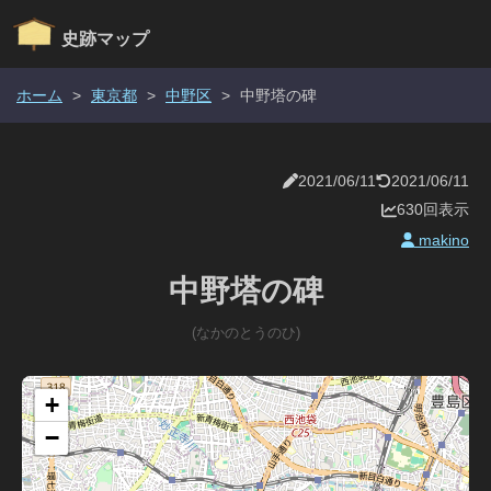
史跡マップ
ホーム
>
東京都
>
中野区
>
中野塔の碑
2021/06/11
2021/06/11
630回表示
makino
中野塔の碑
(なかのとうのひ)
+
−