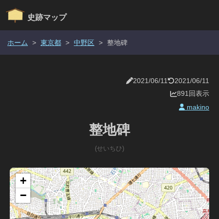
史跡マップ
ホーム
>
東京都
>
中野区
>
整地碑
2021/06/11
2021/06/11
891回表示
makino
整地碑
(せいちひ)
+
−