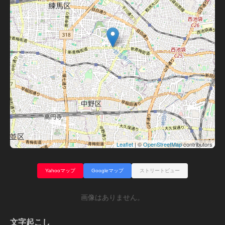
Leaflet
| ©
OpenStreetMap
contributors
Yahooマップ
Googleマップ
ストリートビュー
画像はありません。
文字起こし