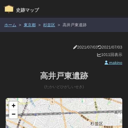
史跡マップ
ホーム
>
東京都
>
杉並区
>
高井戸東遺跡
2021/07/03
2021/07/03
1011回表示
makino
高井戸東遺跡
(たかいどひがしいせき)
+
−