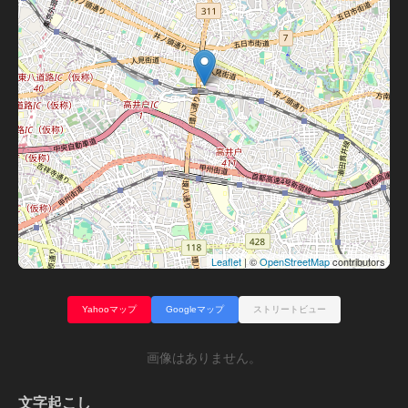
Leaflet
| ©
OpenStreetMap
contributors
Yahooマップ
Googleマップ
ストリートビュー
画像はありません。
文字起こし