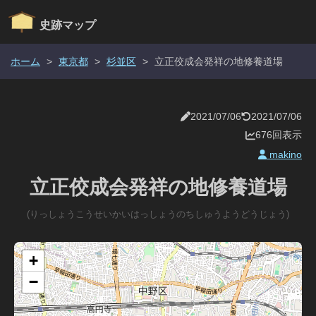
史跡マップ
ホーム
>
東京都
>
杉並区
>
立正佼成会発祥の地修養道場
2021/07/06
2021/07/06
676回表示
makino
立正佼成会発祥の地修養道場
(りっしょうこうせいかいはっしょうのちしゅうようどうじょう)
+
−