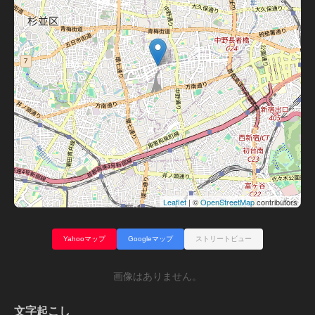
Leaflet
| ©
OpenStreetMap
contributors
Yahooマップ
Googleマップ
ストリートビュー
画像はありません。
文字起こし