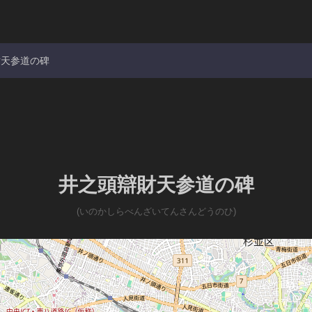
財天参道の碑
井之頭辯財天参道の碑
(いのかしらべんざいてんさんどうのひ)