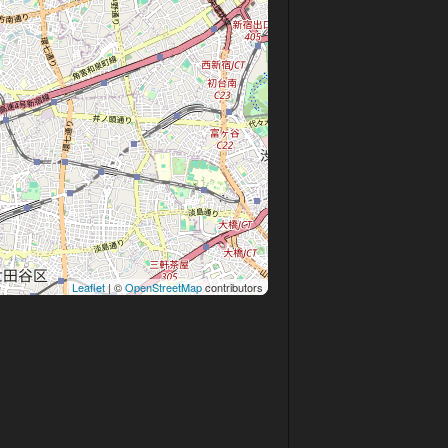
Leaflet
| ©
OpenStreetMap
contributors