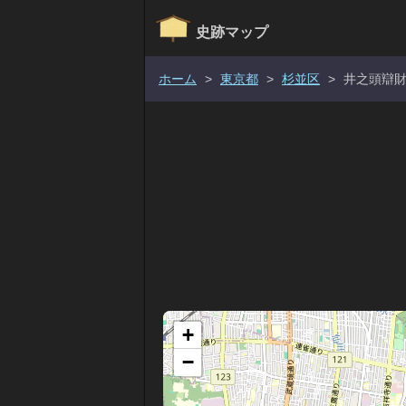
史跡マップ
ホーム
>
東京都
>
杉並区
>
井之頭辯
+
−