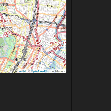
Leaflet
| ©
OpenStreetMap
contributors