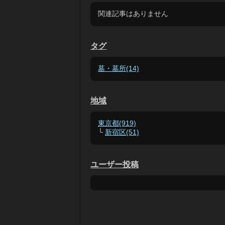
関連記事はありません
タグ
墓・墓所(14)
地域
東京都(919)
└
新宿区(51)
ユーザー投稿