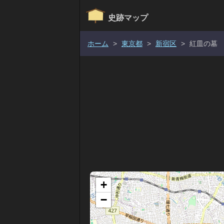
史跡マップ
ホーム
>
東京都
>
新宿区
>
紅皿の墓
+
−