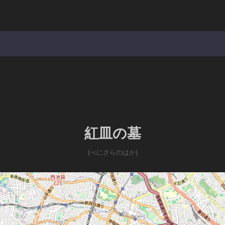
紅皿の墓
(べにざらのはか)