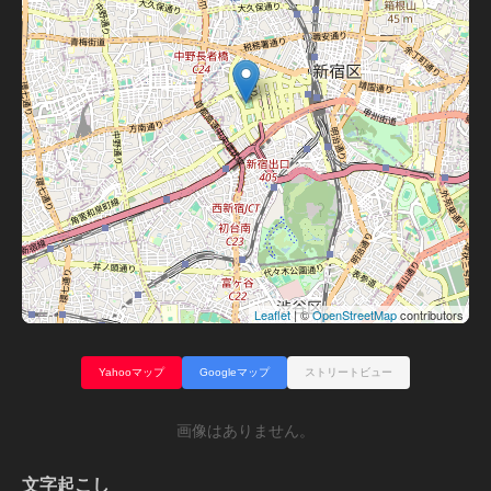
Leaflet
| ©
OpenStreetMap
contributors
Yahooマップ
Googleマップ
ストリートビュー
画像はありません。
文字起こし