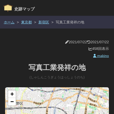
史跡マップ
ホーム
>
東京都
>
新宿区
>
写真工業発祥の地
2021/07/22
2021/07/22
458回表示
makino
写真工業発祥の地
(しゃしんこうぎょうはっしょうのち)
+
−