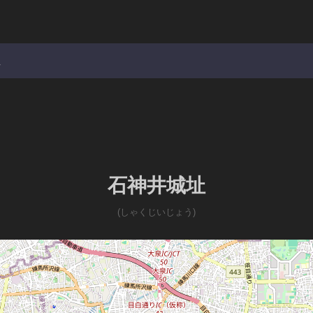
址
石神井城址
(しゃくじいじょう)