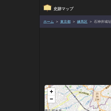
史跡マップ
ホーム
>
東京都
>
練馬区
>
石神井城
+
−