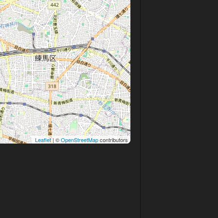
Leaflet
| ©
OpenStreetMap
contributors