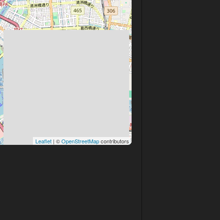
Leaflet
| ©
OpenStreetMap
contributors