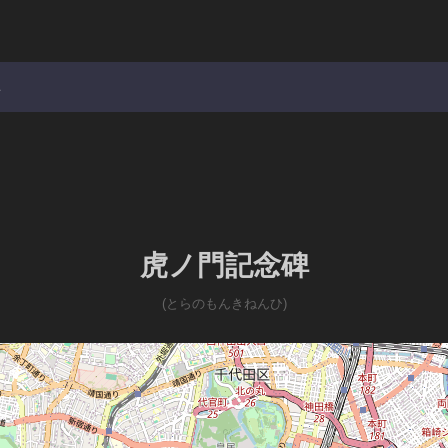
碑
虎ノ門記念碑
(とらのもんきねんひ)