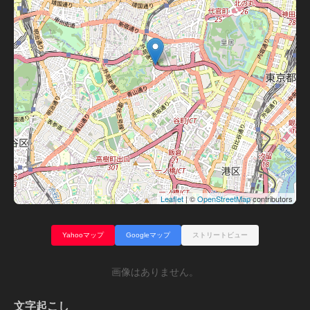
Leaflet
| ©
OpenStreetMap
contributors
Yahooマップ
Googleマップ
ストリートビュー
画像はありません。
文字起こし