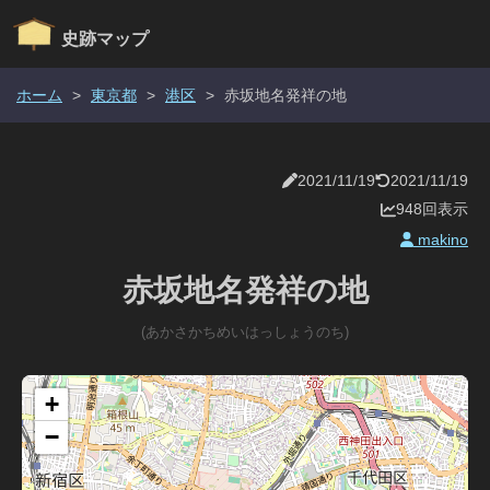
史跡マップ
ホーム
>
東京都
>
港区
>
赤坂地名発祥の地
2021/11/19
2021/11/19
948回表示
makino
赤坂地名発祥の地
(あかさかちめいはっしょうのち)
+
−