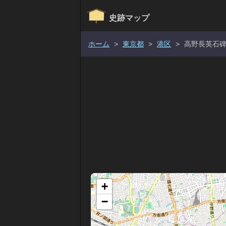
史跡マップ
ホーム
>
東京都
>
港区
>
高野長英石
+
−