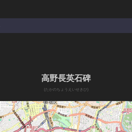
碑
高野長英石碑
(たかのちょうえいせきひ)