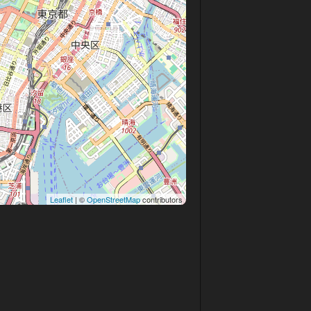
Leaflet
| ©
OpenStreetMap
contributors