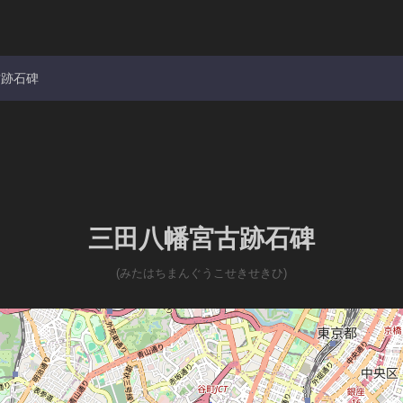
古跡石碑
三田八幡宮古跡石碑
(みたはちまんぐうこせきせきひ)