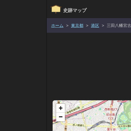
史跡マップ
ホーム
>
東京都
>
港区
>
三田八幡宮
+
−