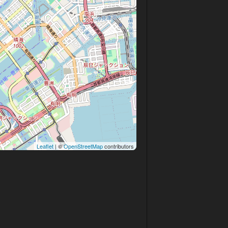
Leaflet
| ©
OpenStreetMap
contributors