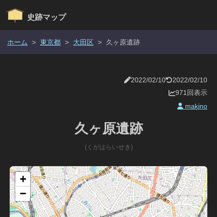
史跡マップ
ホーム
>
東京都
>
大田区
>
久ヶ原遺跡
2022/02/10
2022/02/10
971回表示
makino
久ヶ原遺跡
(くがはらいせき)
+
−