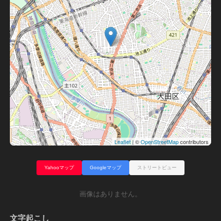
Leaflet
| ©
OpenStreetMap
contributors
Yahooマップ
Googleマップ
ストリートビュー
画像はありません。
文字起こし