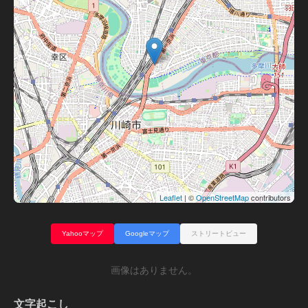
Leaflet
| ©
OpenStreetMap
contributors
Yahooマップ
Googleマップ
ストリートビュー
画像はありません。
文字起こし