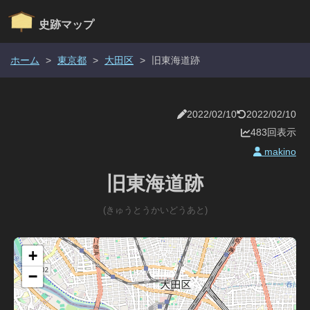
史跡マップ
ホーム
>
東京都
>
大田区
>
旧東海道跡
2022/02/10
2022/02/10
483回表示
makino
旧東海道跡
(きゅうとうかいどうあと)
+
−