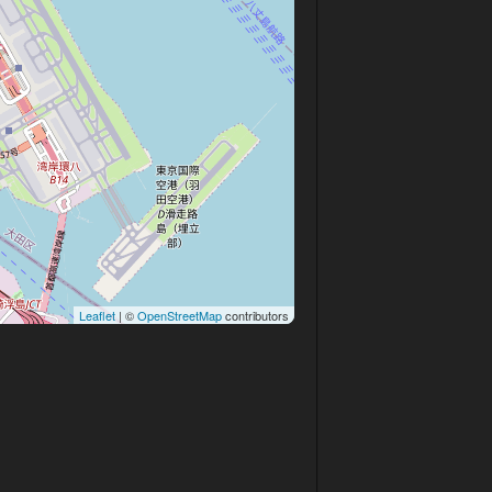
Leaflet
| ©
OpenStreetMap
contributors