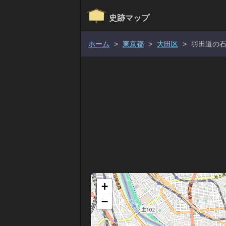
史跡マップ
ホーム
>
東京都
>
大田区
>
羽田道の
+
−