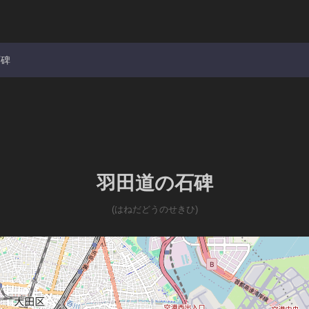
石碑
羽田道の石碑
(はねだどうのせきひ)