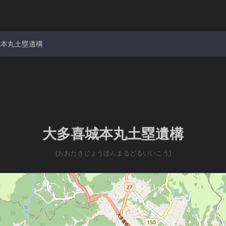
城本丸土塁遺構
大多喜城本丸土塁遺構
(おおたきじょうほんまるどるいいこう)