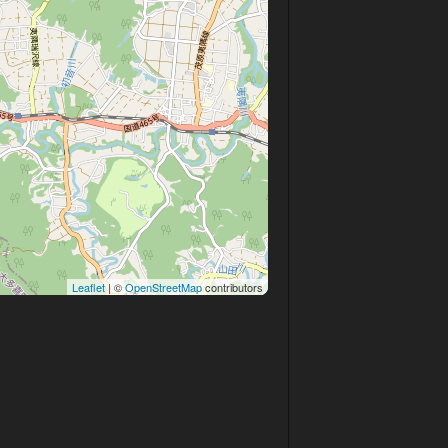
Leaflet
| ©
OpenStreetMap
contributors