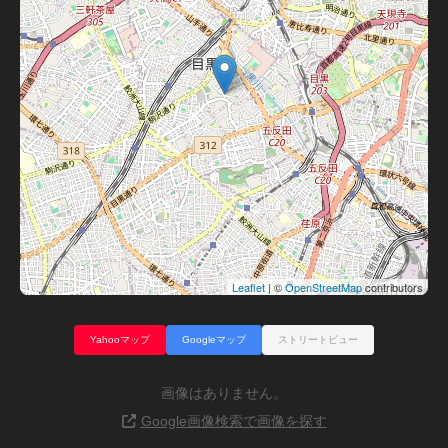
Leaflet
| ©
OpenStreetMap
contributors
Yahooマップ
Googleマップ
ストリートビュー
画像はありません。
Google画像検索で画像を探す