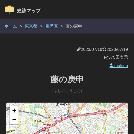
史跡マップ
ホーム
>
東京都
>
目黒区
>
藤の庚申
2023/07/19
2023/07/19
375回表示
makino
藤の庚申
(ふじのこうしん)
+
−