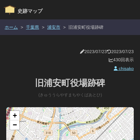
史跡マップ
ホーム
>
千葉県
>
浦安市
>
旧浦安町役場跡碑
2023/07/23
2023/07/23
430回表示
chisako
旧浦安町役場跡碑
(きゅううらやすまちやくばあとひ)
+
−