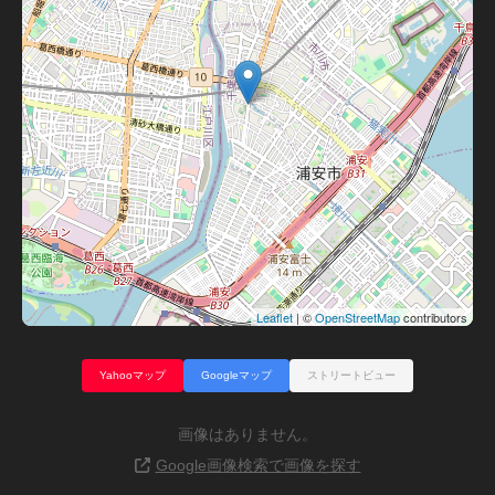
Leaflet
| ©
OpenStreetMap
contributors
Yahooマップ
Googleマップ
ストリートビュー
画像はありません。
Google画像検索で画像を探す