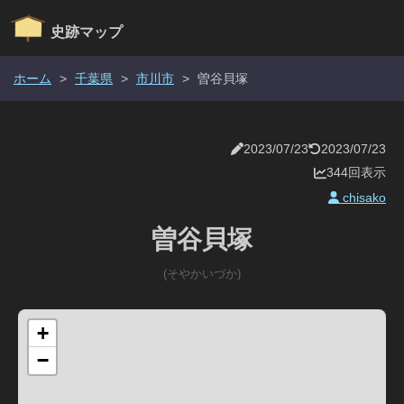
史跡マップ
ホーム
>
千葉県
>
市川市
>
曽谷貝塚
2023/07/23
2023/07/23
344回表示
chisako
曽谷貝塚
(そやかいづか)
+
−