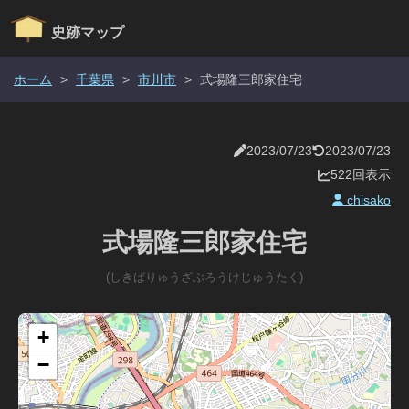
史跡マップ
ホーム
>
千葉県
>
市川市
>
式場隆三郎家住宅
2023/07/23
2023/07/23
522回表示
chisako
式場隆三郎家住宅
(しきばりゅうざぶろうけじゅうたく)
+
−