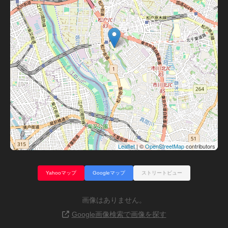
Leaflet
| ©
OpenStreetMap
contributors
Yahooマップ
Googleマップ
ストリートビュー
画像はありません。
Google画像検索で画像を探す