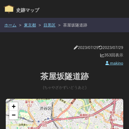
史跡マップ
ホーム
>
東京都
>
目黒区
>
茶屋坂隧道跡
2023/07/29
2023/07/29
353回表示
makino
茶屋坂隧道跡
(ちゃやざかずいどうあと)
+
−