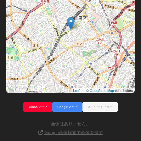
Leaflet
| ©
OpenStreetMap
contributors
Yahooマップ
Googleマップ
ストリートビュー
画像はありません。
Google画像検索で画像を探す