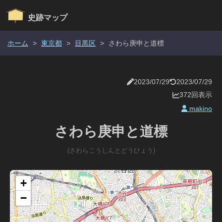
史跡マップ
ホーム
>
東京都
>
目黒区
>
さわら庚申と道標
2023/07/29
2023/07/29
372回表示
makino
さわら庚申と道標
(さわらこうしんとどうひょう)
+
−