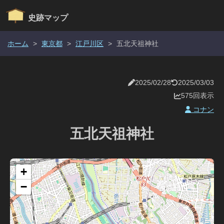
史跡マップ
ホーム
>
東京都
>
江戸川区
>
五北天祖神社
2025/02/28
2025/03/03
575回表示
コナン
五北天祖神社
+
−