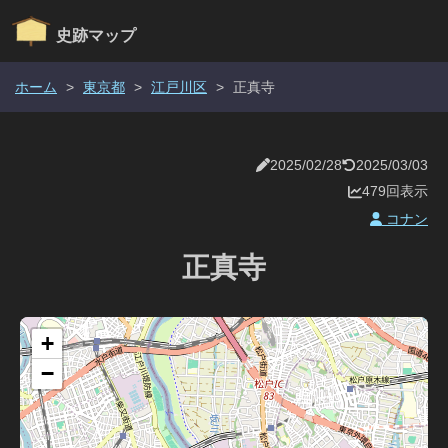
史跡マップ
ホーム
>
東京都
>
江戸川区
>
正真寺
2025/02/28
2025/03/03
479回表示
コナン
正真寺
+
−