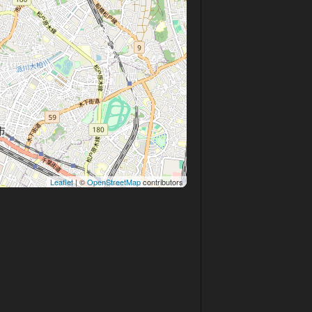
Leaflet
| ©
OpenStreetMap
contributors