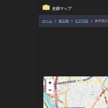
史跡マップ
ホーム
>
東京都
>
江戸川区
>
伊予田
+
−