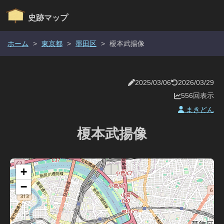
史跡マップ
ホーム
>
東京都
>
墨田区
>
榎本武揚像
2025/03/06
2026/03/29
556回表示
まきどん
榎本武揚像
+
−