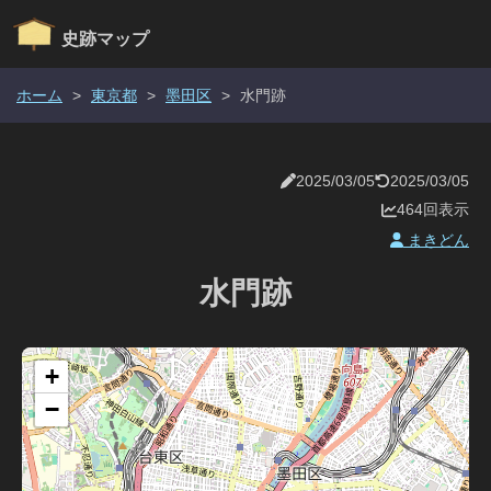
史跡マップ
ホーム
>
東京都
>
墨田区
>
水門跡
2025/03/05
2025/03/05
464回表示
まきどん
水門跡
+
−