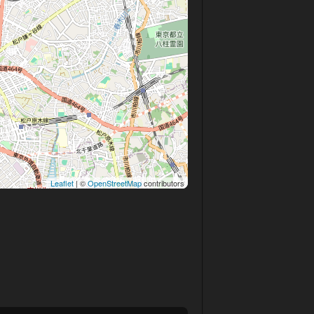
Leaflet
| ©
OpenStreetMap
contributors