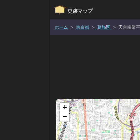
史跡マップ
ホーム
>
東京都
>
葛飾区
>
天台宗業
+
−