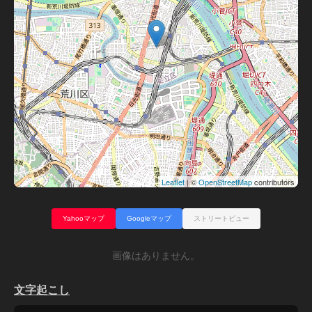
Leaflet
| ©
OpenStreetMap
contributors
Yahooマップ
Googleマップ
ストリートビュー
画像はありません。
文字起こし