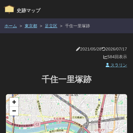
史跡マップ
ホーム
>
東京都
>
足立区
>
千住一里塚跡
2021/05/28
2026/07/17
584回表示
スラリン
千住一里塚跡
+
−