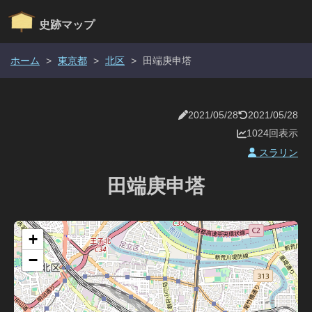
史跡マップ
ホーム
>
東京都
>
北区
>
田端庚申塔
2021/05/28
2021/05/28
1024回表示
スラリン
田端庚申塔
+
−