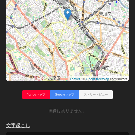
Leaflet
| ©
OpenStreetMap
contributors
Yahooマップ
Googleマップ
ストリートビュー
画像はありません。
文字起こし