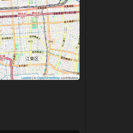
Leaflet
| ©
OpenStreetMap
contributors