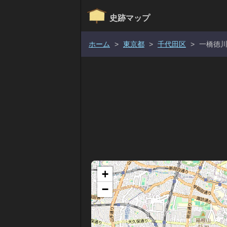
史跡マップ
ホーム
>
東京都
>
千代田区
>
一橋徳
+
−